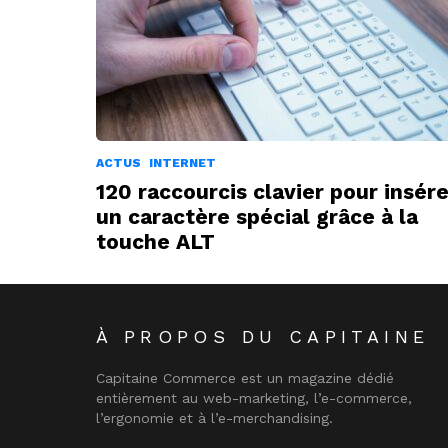
ACTUS
INTERNET
120 raccourcis clavier pour insére
un caractère spécial grâce à la
touche ALT
À PROPOS DU CAPITAINE
Capitaine Commerce est un magazine dédié
entièrement au web-marketing, l’e-commerce,
l’ergonomie et à l’e-merchandising.