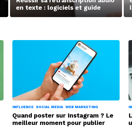
Réussir sa retranscription audio
en texte : logiciels et guide
INFLUENCE
SOCIAL MEDIA
WEB MARKETING
I
Quand poster sur Instagram ? Le
L
meilleur moment pour publier
u