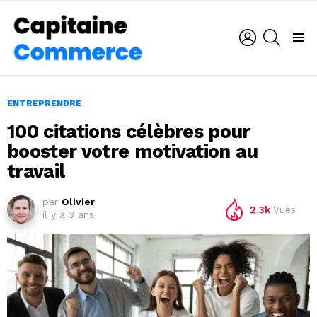
CONNEXION
RECHER
Menu
ENTREPRENDRE
100 citations célèbres pour
booster votre motivation au
travail
par
Olivier
2.3k
Vues
il y a 3 ans